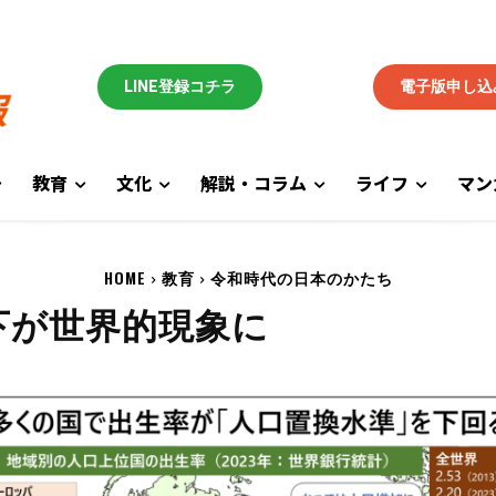
LINE登録コチラ
電子版申し込
教育
文化
解説・コラム
ライフ
マン
HOME
教育
令和時代の日本のかたち
下が世界的現象に