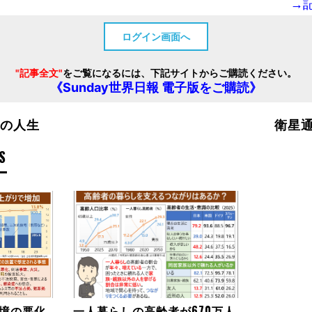
→
ログイン画面へ
"記事全文"
をご覧になるには、下記サイトからご購読ください。
《Sunday世界日報 電子版をご購読》
れの人生
衛星
S
境の悪化
一人暮らしの高齢者が670万人