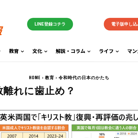
LINE登録コチラ
電子版申し込
教育
文化
解説・コラム
ライフ
マン
HOME
教育
令和時代の日本のかたち
教離れに歯止め？