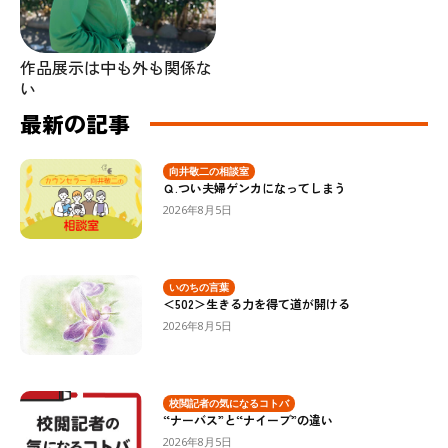
作品展示は中も外も関係な
い
最新の記事
向井敬二の相談室
Ｑ.つい夫婦ゲンカになってしまう
2026年8月5日
いのちの言葉
＜502＞生きる力を得て道が開ける
2026年8月5日
校閲記者の気になるコトバ
“ナーバス”と“ナイーブ”の違い
2026年8月5日