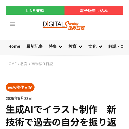
LINE 登録
電子版申し込み
Home
最新記事
特集
教育
文化
解説・コラ
HOME
教育
南米移住日記
南米移住日記
2025年5月22日
生成AIでイラスト制作 新
技術で過去の自分を振り返