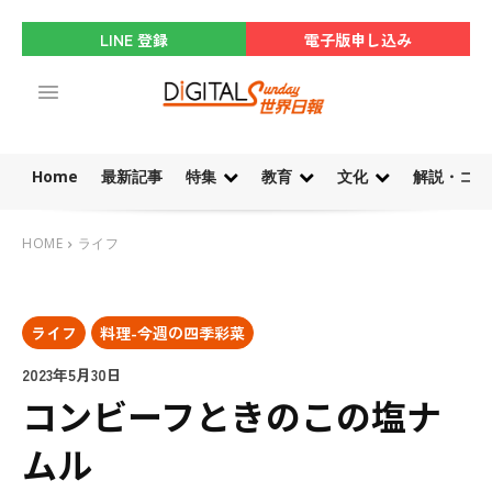
LINE 登録
電子版申し込み
Home
最新記事
特集
教育
文化
解説・コラ
HOME
ライフ
ライフ
料理-今週の四季彩菜
2023年5月30日
コンビーフときのこの塩ナ
ムル