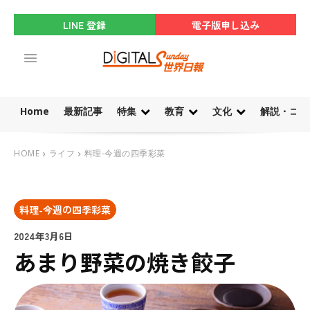
LINE 登録
電子版申し込み
Home
最新記事
特集
教育
文化
解説・コラ
HOME
ライフ
料理-今週の四季彩菜
料理-今週の四季彩菜
2024年3月6日
あまり野菜の焼き餃子