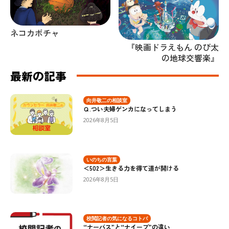
ネコカボチャ
『映画ドラえもん のび太
の地球交響楽』
最新の記事
向井敬二の相談室
Ｑ.つい夫婦ゲンカになってしまう
2026年8月5日
いのちの言葉
＜502＞生きる力を得て道が開ける
2026年8月5日
校閲記者の気になるコトバ
“ナーバス”と“ナイーブ”の違い