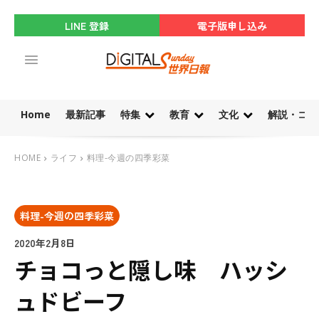
LINE 登録
電子版申し込み
Home
最新記事
特集
教育
文化
解説・コラ
HOME
ライフ
料理-今週の四季彩菜
料理-今週の四季彩菜
2020年2月8日
チョコっと隠し味 ハッシ
ュドビーフ