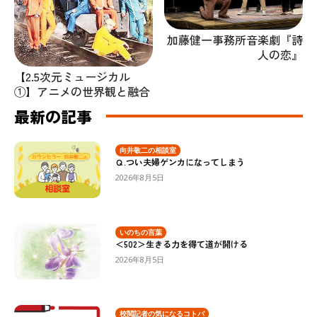
加藤健一事務所音楽劇『詩
人の恋』
【2.5次元ミュージカル
①】アニメの世界観と融合
最新の記事
向井敬二の相談室
Ｑ.つい夫婦ゲンカになってしまう
2026年8月5日
いのちの言葉
＜502＞生きる力を得て道が開ける
2026年8月5日
校閲記者の気になるコトバ