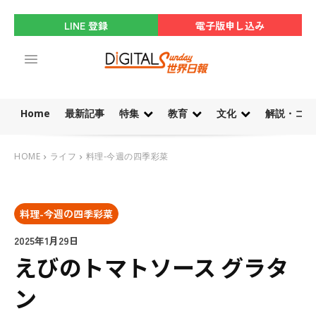
LINE 登録
電子版申し込み
Home
最新記事
特集
教育
文化
解説・コラ
HOME
ライフ
料理-今週の四季彩菜
料理-今週の四季彩菜
2025年1月29日
えびのトマトソース グラタ
ン