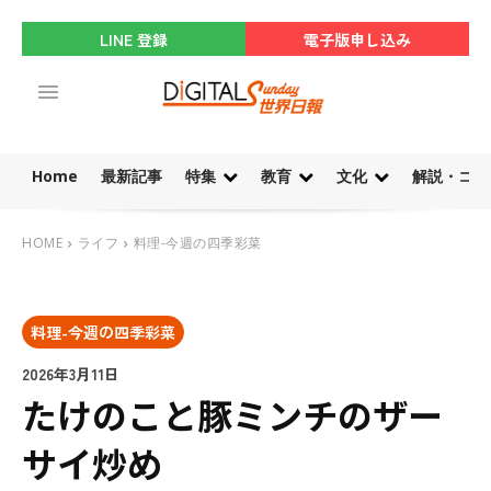
LINE 登録
電子版申し込み
Home
最新記事
特集
教育
文化
解説・コラ
HOME
ライフ
料理-今週の四季彩菜
料理-今週の四季彩菜
2026年3月11日
たけのこと豚ミンチのザー
サイ炒め