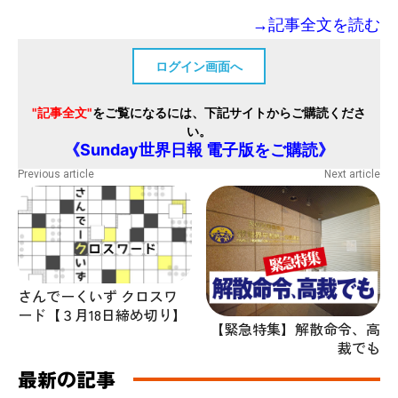
→記事全文を読む
ログイン画面へ
"記事全文"
をご覧になるには、下記サイトからご購読くださ
い。
《Sunday世界日報 電子版をご購読》
Previous article
Next article
さんでーくいず クロスワ
ード【３月18日締め切り】
【緊急特集】解散命令、高
裁でも
最新の記事