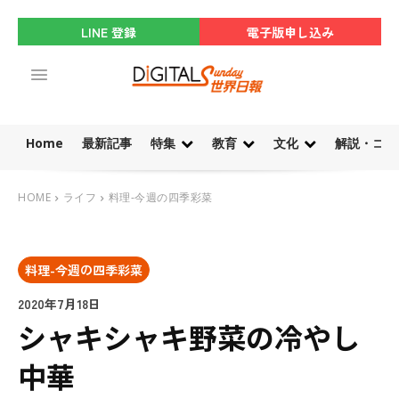
LINE 登録
電子版申し込み
Home
最新記事
特集
教育
文化
解説・コラ
HOME
ライフ
料理-今週の四季彩菜
料理-今週の四季彩菜
2020年7月18日
シャキシャキ野菜の冷やし
中華