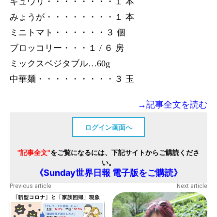
キュウリ・・・・・・・・１ 本
みょうが・・・・・・・・１ 本
ミニトマト・・・・・・３ 個
ブロッコリー・・・１ / ６ 房
ミックスベジタブル…60g
中華麺・・・・・・・・・３ 玉
→記事全文を読む
ログイン画面へ
"記事全文"
をご覧になるには、下記サイトからご購読くださ
い。
《Sunday世界日報 電子版をご購読》
Previous article
Next article