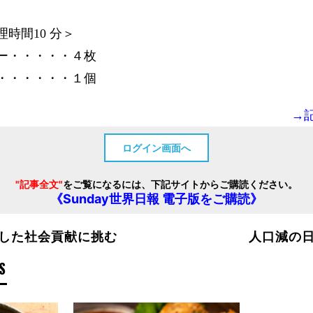
時間10 分＞
ー・・・・・４枚
・・・・・・１個
→
ログイン画面へ
"記事全文"
をご覧になるには、下記サイトからご購読ください。
《Sunday世界日報 電子版をご購読》
した社会貢献に挑む
人口減の
S