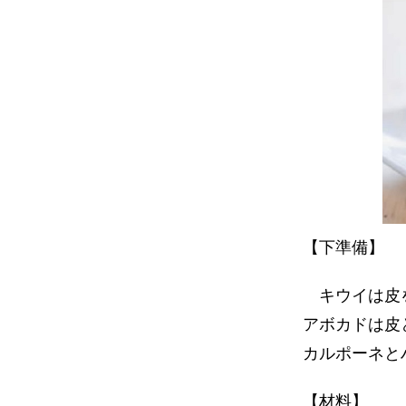
【下準備】
キウイは皮を
アボカドは皮
カルポーネと
【材料】