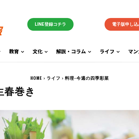
LINE登録コチラ
電子版申し込
教育
文化
解説・コラム
ライフ
マン
HOME
ライフ
料理-今週の四季彩菜
生春巻き