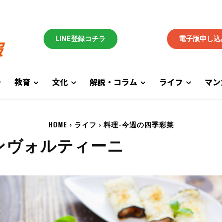
LINE登録コチラ
電子版申し込
教育
文化
解説・コラム
ライフ
マン
HOME
ライフ
料理-今週の四季彩菜
ンヴォルティーニ