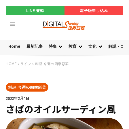
LINE 登録
電子版申し込み
Home
最新記事
特集
教育
文化
解説・コラ
HOME
ライフ
料理-今週の四季彩菜
料理-今週の四季彩菜
2023年2月1日
さばのオイルサーディン風