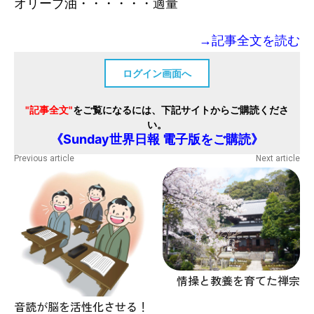
オリーブ油・・・・・・適量
→記事全文を読む
ログイン画面へ
"記事全文"
をご覧になるには、下記サイトからご購読くださ
い。
《Sunday世界日報 電子版をご購読》
Previous article
Next article
情操と教養を育てた禅宗
音読が脳を活性化させる！