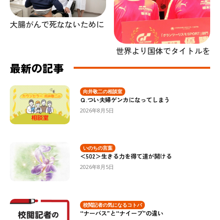
大腸がんで死なないために
世界より国体でタイトルを
最新の記事
向井敬二の相談室
Ｑ.つい夫婦ゲンカになってしまう
2026年8月5日
いのちの言葉
＜502＞生きる力を得て道が開ける
2026年8月5日
校閲記者の気になるコトバ
“ナーバス”と“ナイーブ”の違い