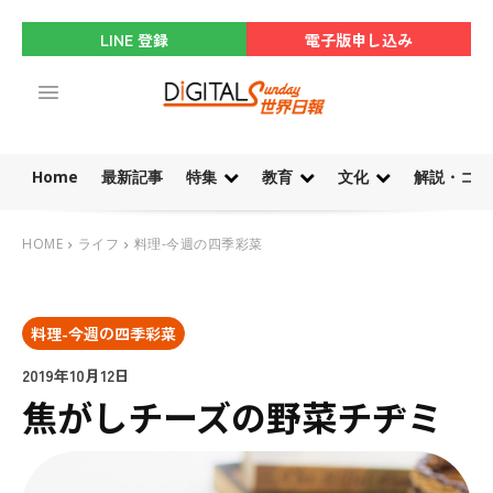
LINE 登録
電子版申し込み
Home
最新記事
特集
教育
文化
解説・コラ
HOME
ライフ
料理-今週の四季彩菜
料理-今週の四季彩菜
2019年10月12日
焦がしチーズの野菜チヂミ