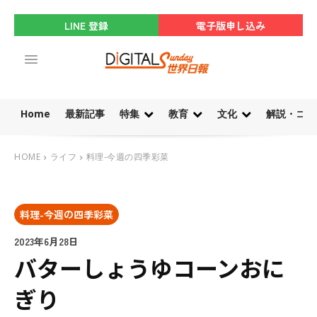
LINE 登録
電子版申し込み
Home
最新記事
特集
教育
文化
解説・コラ
HOME
ライフ
料理-今週の四季彩菜
料理-今週の四季彩菜
2023年6月28日
バターしょうゆコーンおに
ぎり