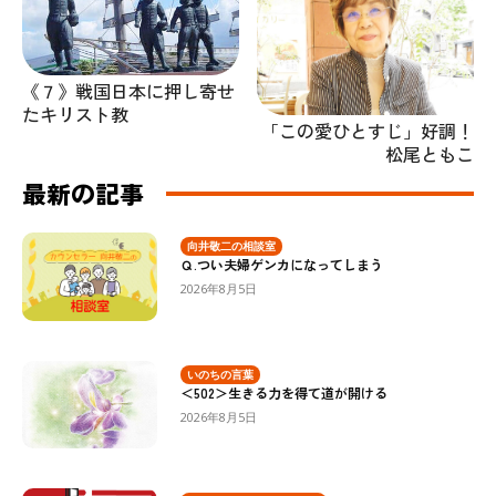
《７》戦国日本に押し寄せ
たキリスト教
「この愛ひとすじ」好調！
松尾ともこ
最新の記事
向井敬二の相談室
Ｑ.つい夫婦ゲンカになってしまう
2026年8月5日
いのちの言葉
＜502＞生きる力を得て道が開ける
2026年8月5日