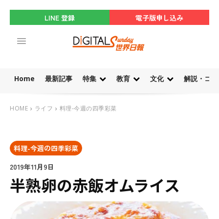
LINE 登録
電子版申し込み
Home
最新記事
特集
教育
文化
解説・コラ
HOME
ライフ
料理-今週の四季彩菜
料理-今週の四季彩菜
2019年11月9日
半熟卵の赤飯オムライス