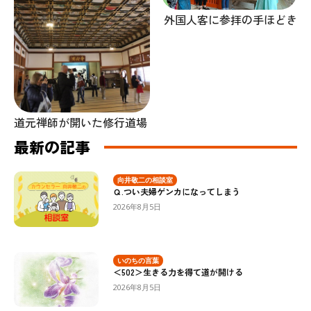
外国人客に参拝の手ほどき
道元禅師が開いた修行道場
最新の記事
向井敬二の相談室
Ｑ.つい夫婦ゲンカになってしまう
2026年8月5日
いのちの言葉
＜502＞生きる力を得て道が開ける
2026年8月5日