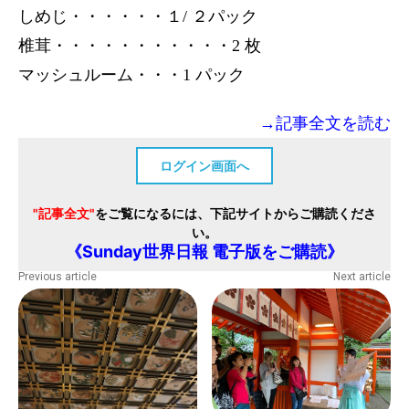
しめじ・・・・・・１/ ２パック
椎茸・・・・・・・・・・・2 枚
マッシュルーム・・・1 パック
→記事全文を読む
ログイン画面へ
"記事全文"
をご覧になるには、下記サイトからご購読くださ
い。
《Sunday世界日報 電子版をご購読》
Previous article
Next article