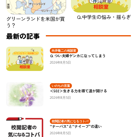
Q.中学生の悩み・揺らぎ
グリーンランドを米国が買
う？
最新の記事
向井敬二の相談室
Ｑ.つい夫婦ゲンカになってしまう
2026年8月5日
いのちの言葉
＜502＞生きる力を得て道が開ける
2026年8月5日
校閲記者の気になるコトバ
“ナーバス”と“ナイーブ”の違い
2026年8月5日