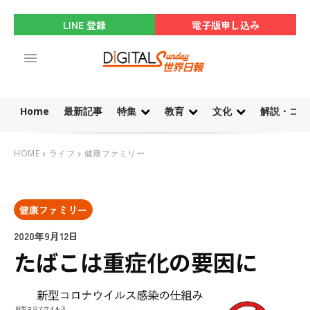
LINE 登録
電子版申し込み
Home
最新記事
特集
教育
文化
解説・コラ
HOME
ライフ
健康ファミリー
健康ファミリー
2020年9月12日
たばこは重症化の要因に