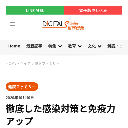
LINE 登録
電子版申し込み
Home
最新記事
特集
教育
文化
解説・コラ
HOME
ライフ
健康ファミリー
健康ファミリー
2020年10月10日
徹底した感染対策と免疫力
アップ