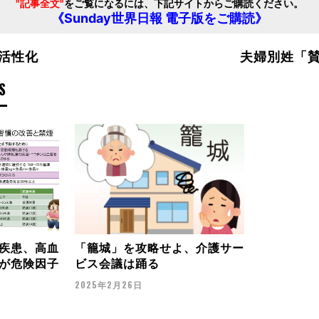
"記事全文"
をご覧になるには、下記サイトからご購読ください。
《Sunday世界日報 電子版をご購読》
活性化
夫婦別姓「
S
疾患、高血
「籠城」を攻略せよ、介護サー
が危険因子
ビス会議は踊る
2025年2月26日