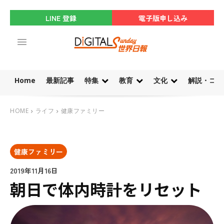
LINE 登録
電子版申し込み
Home
最新記事
特集
教育
文化
解説・コラ
HOME
ライフ
健康ファミリー
健康ファミリー
2019年11月16日
朝日で体内時計をリセット