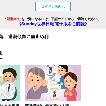
ログイン画面へ
"記事全文"
をご覧になるには、下記サイトからご購読ください。
《Sunday世界日報 電子版をご購読》
落 退潮傾向に歯止め利
S
前向き思考
聴覚障がい者支援の「壁」