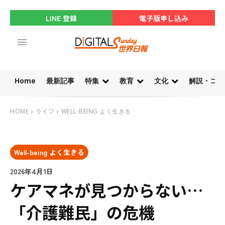
LINE 登録
電子版申し込み
Home
最新記事
特集
教育
文化
解説・コラ
HOME
ライフ
WELL-BEING よく生きる
Well-being よく生きる
2026年4月1日
ケアマネが見つからない…
「介護難民」の危機