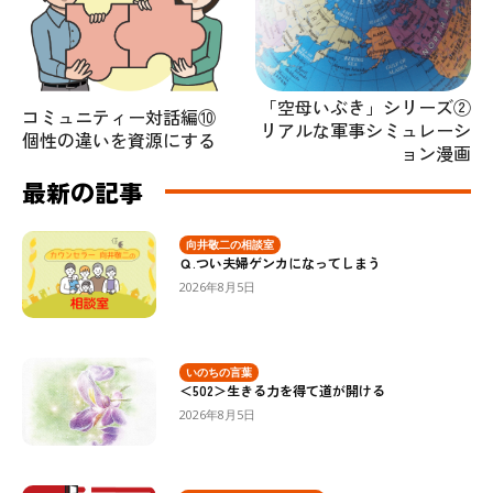
「空母いぶき」シリーズ②
コミュニティー対話編⑩
リアルな軍事シミュレーシ
個性の違いを資源にする
ョン漫画
最新の記事
向井敬二の相談室
Ｑ.つい夫婦ゲンカになってしまう
2026年8月5日
いのちの言葉
＜502＞生きる力を得て道が開ける
2026年8月5日