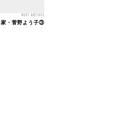
NEXT ARTICLE
曲家・菅野よう子③