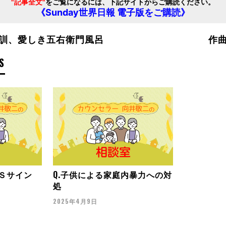
"記事全文"
をご覧になるには、下記サイトからご購読ください。
《Sunday世界日報 電子版をご購読》
訓、愛しき五右衛門風呂
作
S
ＯＳサイン
Q.子供による家庭内暴力への対
処
2025年4月9日