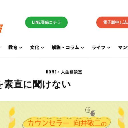
LINE登録コチラ
電子版申し込
教育
文化
解説・コラム
ライフ
マン
HOME
人生相談室
話を素直に聞けない