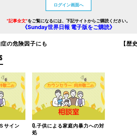
ログイン画面へ
"記事全文"
をご覧になるには、下記サイトからご購読ください。
《Sunday世界日報 電子版をご購読》
知症の危険因子にも
【歴
S
ＯＳサイン
Q.子供による家庭内暴力への対
処