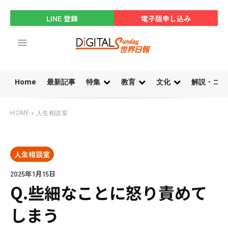
LINE 登録
電子版申し込み
Home
最新記事
特集
教育
文化
解説・コラ
HOME
人生相談室
人生相談室
2025年1月15日
Q.些細なことに怒り責めて
しまう