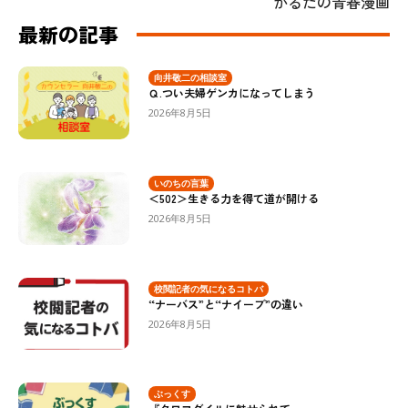
かるたの青春漫画
最新の記事
向井敬二の相談室
Ｑ.つい夫婦ゲンカになってしまう
2026年8月5日
いのちの言葉
＜502＞生きる力を得て道が開ける
2026年8月5日
校閲記者の気になるコトバ
“ナーバス”と“ナイーブ”の違い
2026年8月5日
ぶっくす