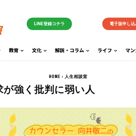
LINE登録コチラ
電子版申し込
教育
文化
解説・コラム
ライフ
マン
HOME
人生相談室
欲求が強く批判に弱い人