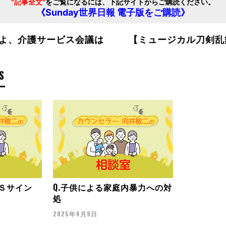
"記事全文"
をご覧になるには、下記サイトからご購読ください。
《Sunday世界日報 電子版をご購読》
よ、介護サービス会議は
【ミュージカル刀剣乱
S
ＯＳサイン
Q.子供による家庭内暴力への対
処
2025年4月9日