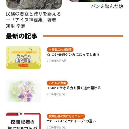
パンを踏んだ娘
民族の悲哀と誇りを訴える
ー「アイヌ神謡集」著者
知里 幸恵
最新の記事
向井敬二の相談室
Ｑ.つい夫婦ゲンカになってしまう
2026年8月5日
いのちの言葉
＜502＞生きる力を得て道が開ける
2026年8月5日
校閲記者の気になるコトバ
“ナーバス”と“ナイーブ”の違い
2026年8月5日