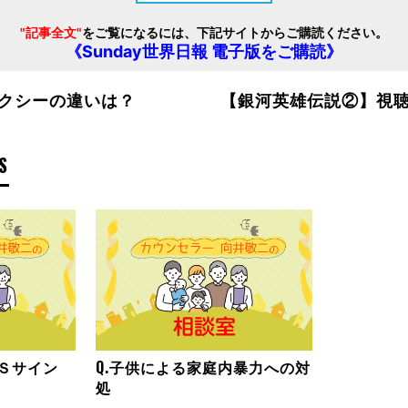
"記事全文"
をご覧になるには、下記サイトからご購読ください。
《Sunday世界日報 電子版をご購読》
クシーの違いは？
【銀河英雄伝説②】視
S
ＯＳサイン
Q.子供による家庭内暴力への対
処