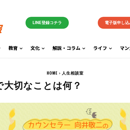
LINE登録コチラ
電子版申し込
教育
文化
解説・コラム
ライフ
マン
HOME
人生相談室
てで大切なことは何？