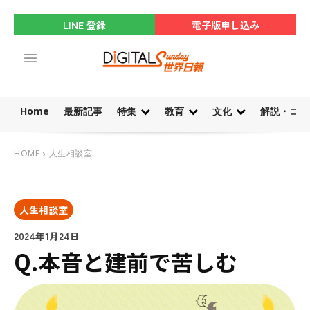
LINE 登録
電子版申し込み
Home
最新記事
特集
教育
文化
解説・コラ
HOME
人生相談室
人生相談室
2024年1月24日
Q.本音と建前で苦しむ