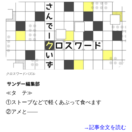
クロスワードパズル
サンデー編集部
≪タ テ≫
①ストーブなどで軽くあぶって食べます
②アメと――
→記事全文を読む