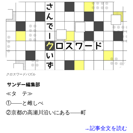
クロスワードパズル
サンデー編集部
≪タ テ≫
①――と雌しべ
②京都の高瀬川沿いにある――町
→記事全文を読む