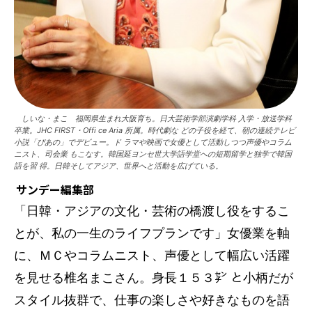
しいな・まこ 福岡県生まれ大阪育ち。日大芸術学部演劇学科 入学・放送学科
卒業。JHC FIRST・Offi ce Aria 所属。時代劇な どの子役を経て、朝の連続テレビ
小説「ぴあの」でデビュー。ド ラマや映画で女優として活動しつつ声優やコラム
ニスト、司会業 もこなす。韓国延ヨンセ世大学語学堂への短期留学と独学で韓国
語を習 得。日韓そしてアジア、世界へと活動を広げている。
サンデー編集部
「日韓・アジアの文化・芸術の橋渡し役をするこ
とが、私の一生のライフプランです」女優業を軸
に、ＭＣやコラムニスト、声優として幅広い活躍
を見せる椎名まこさん。身長１５３㌢ と小柄だが
スタイル抜群で、仕事の楽しさや好きなものを語