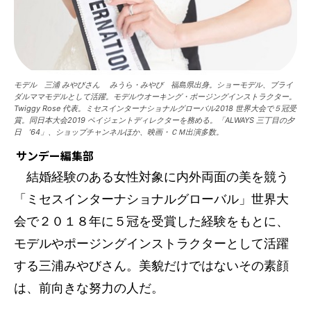
モデル 三浦 みやびさん みうら・みやび 福島県出身。ショーモデル、ブライ
ダルママモデルとして活躍。モデルウオーキング・ポージングインストラクター。
Twiggy Rose 代表。ミセスインターナショナルグローバル2018 世界大会で５冠受
賞。同日本大会2019 ペイジェントディレクターを務める。「ALWAYS 三丁目の夕
日 ’64」、ショップチャンネルほか、映画・ＣＭ出演多数。
サンデー編集部
結婚経験のある女性対象に内外両面の美を競う
「ミセスインターナショナルグローバル」世界大
会で２０１８年に５冠を受賞した経験をもとに、
モデルやポージングインストラクターとして活躍
する三浦みやびさん。美貌だけではないその素顔
は、前向きな努力の人だ。