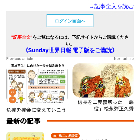
→記事全文を読む
ログイン画面へ
"記事全文"
をご覧になるには、下記サイトからご購読くださ
い。
《Sunday世界日報 電子版をご購読》
Previous article
Next article
信長を二度裏切った 「悪
役」松永弾正久秀
危機を機会に変えていこう
最新の記事
向井敬二の相談室