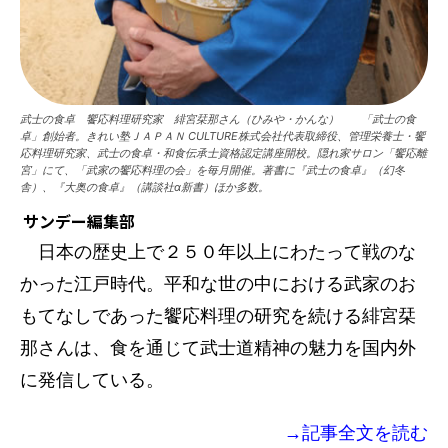
武士の食卓 饗応料理研究家 緋宮栞那さん（ひみや・かんな） 「武士の食
卓」創始者。きれい塾ＪＡＰＡＮ CULTURE株式会社代表取締役、管理栄養士・饗
応料理研究家、武士の食卓・和食伝承士資格認定講座開校。隠れ家サロン「饗応離
宮」にて、「武家の饗応料理の会」を毎月開催。著書に『武士の食卓』（幻冬
舎）、『大奥の食卓』（講談社α新書）ほか多数。
サンデー編集部
日本の歴史上で２５０年以上にわたって戦のな
かった江戸時代。平和な世の中における武家のお
もてなしであった饗応料理の研究を続ける緋宮栞
那さんは、食を通じて武士道精神の魅力を国内外
に発信している。
→記事全文を読む