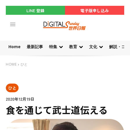
LINE 登録
電子版申し込み
Home
最新記事
特集
教育
文化
解説・コラ
HOME
ひと
ひと
2020年12月19日
食を通じて武士道伝える