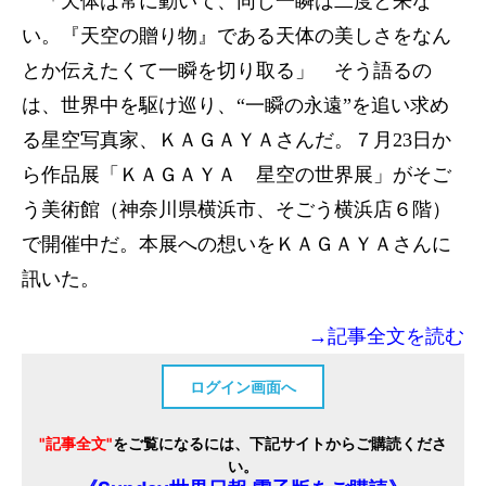
「天体は常に動いて、同じ一瞬は二度と来な
い。『天空の贈り物』である天体の美しさをなん
とか伝えたくて一瞬を切り取る」 そう語るの
は、世界中を駆け巡り、“一瞬の永遠”を追い求め
る星空写真家、ＫＡＧＡＹＡさんだ。７月23日か
ら作品展「ＫＡＧＡＹＡ 星空の世界展」がそご
う美術館（神奈川県横浜市、そごう横浜店６階）
で開催中だ。本展への想いをＫＡＧＡＹＡさんに
訊いた。
→記事全文を読む
ログイン画面へ
"記事全文"
をご覧になるには、下記サイトからご購読くださ
い。