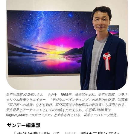
星空写真家 KAGAYA さん カガヤ 1968年、埼玉県生まれ。星空写真家、プラネ
タリウム映像クリエイター、「デジタルペインティング」の世界的先駆者。写真集
『星月夜への招待』などを刊行。星空写真は小学校理科の教科書にも採用される。
天文普及とアーティストとしての功績をたたえられ、小惑星11949番は
Kagayayutaka（カガヤユタカ）と命名されている。花巻イーハトーブ大使。
サンデー編集部