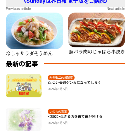
《Sunday世界日報 電子版をご購読》
Previous article
Next article
豚バラ肉のじゃばら串焼き
冷しゃサラダそうめん
最新の記事
向井敬二の相談室
Ｑ.つい夫婦ゲンカになってしまう
2026年8月5日
いのちの言葉
＜502＞生きる力を得て道が開ける
2026年8月5日