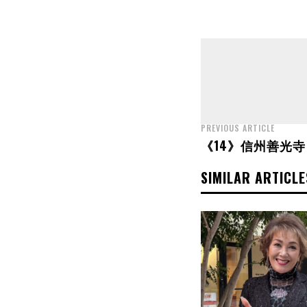
PREVIOUS ARTICLE
《14》信州善光寺
SIMILAR ARTICLE