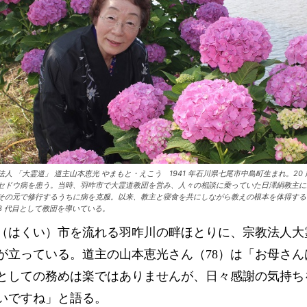
法人 「大霊道」 道主山本恵光 やまもと・えこう 1941 年石川県七尾市中島町生まれ。20 
セドウ病を患う。当時、羽咋市で大霊道教団を営み、人々の相談に乗っていた日澤絹教主に
その元で修行するうちに病を克服。以来、教主と寝食を共にしながら教えの根本を体得する
3 代目として教団を導いている。
はくい）市を流れる羽咋川の畔ほとりに、宗教法人大
が立っている。道主の山本恵光さん（78）は「お母さん
としての務めは楽ではありませんが、日々感謝の気持ち
いですね」と語る。