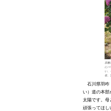
宗教
にバ
い、
在、
石川県羽咋（
い）道の本部
太陽です。母
頑張ってほし