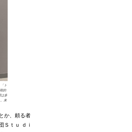
、「ト
期的
躍は多
」。来
とか、頼る者
団Ｓｔｕ ｄｉ