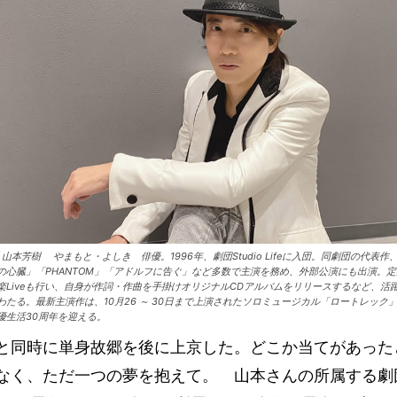
優 山本芳樹 やまもと・よしき 俳優。1996年、劇団Studio Lifeに入団。同劇団の代表作
の心臓」「PHANTOM」「アドルフに告ぐ」など多数で主演を務め、外部公演にも出演。定
楽Liveも行い、自身が作詞・作曲を手掛けオリジナルCDアルバムをリリースするなど、活
わたる。最新主演作は、10月26 ～ 30日まで上演されたソロミュージカル「ロートレック
優生活30周年を迎える。
同時に単身故郷を後に上京した。どこか当てがあった
なく、ただ一つの夢を抱えて。 山本さんの所属する劇