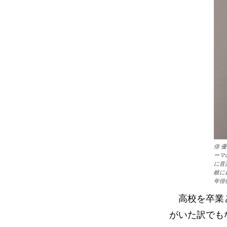
俳 
ーマ
に音
岐に
年俳
高校を卒業と
がいた訳でも