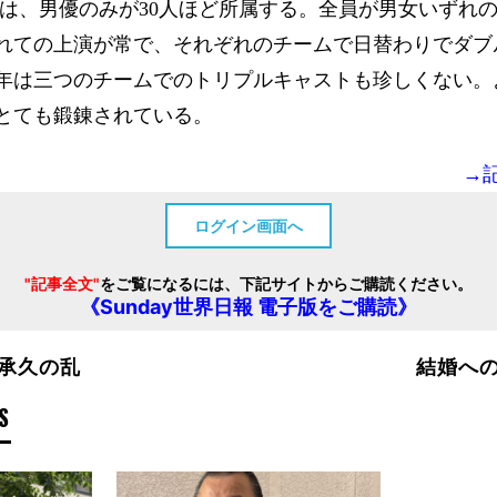
 は、男優のみが30人ほど所属する。全員が男女いずれ
れての上演が常で、それぞれのチームで日替わりでダブ
年は三つのチームでのトリプルキャストも珍しくない。
とても鍛錬されている。
→
ログイン画面へ
"記事全文"
をご覧になるには、下記サイトからご購読ください。
《Sunday世界日報 電子版をご購読》
承久の乱
結婚へ
S