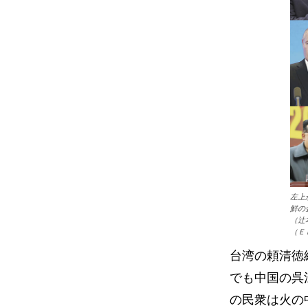
左上
鮮の
（辻
（Ｅ
台湾の頼清徳
でも中国の呉
の民衆は火の