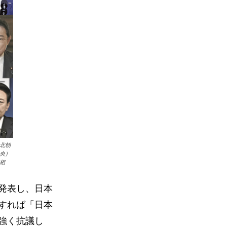
北朝
央）
相
発表し、日本
すれば「日本
強く抗議し