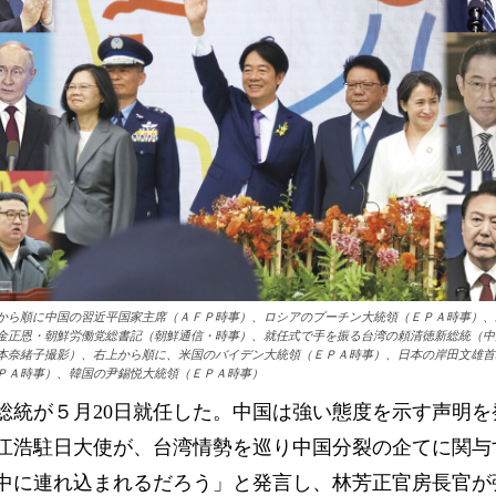
から順に中国の習近平国家主席（ＡＦＰ時事）、ロシアのプーチン大統領（ＥＰＡ時事）、
金正恩・朝鮮労働党総書記（朝鮮通信・時事）、就任式で手を振る台湾の頼清徳新総統（中
本奈緒子撮影）、右上から順に、米国のバイデン大統領（ＥＰＡ時事）、日本の岸田文雄首
ＰＡ時事）、韓国の尹錫悦大統領（ＥＰＡ時事）
総統が５月20日就任した。中国は強い態度を示す声明を
江浩駐日大使が、台湾情勢を巡り中国分裂の企てに関与
中に連れ込まれるだろう」と発言し、林芳正官房長官が