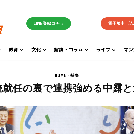
LINE登録コチラ
電子版申し込
教育
文化
解説・コラム
ライフ
マン
HOME
特集
統就任の裏で連携強める中露と