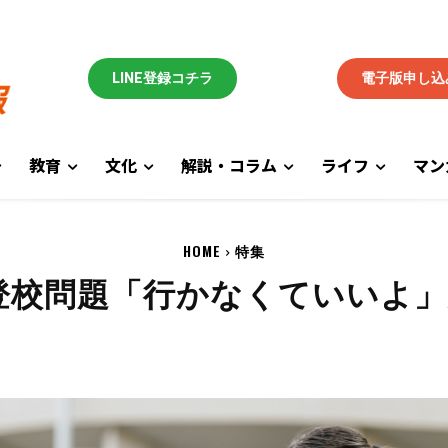
LINE登録コチラ
電子版申し込
教育
文化
解説・コラム
ライフ
マン
HOME
特集
登校問題「行かなくていいよ」