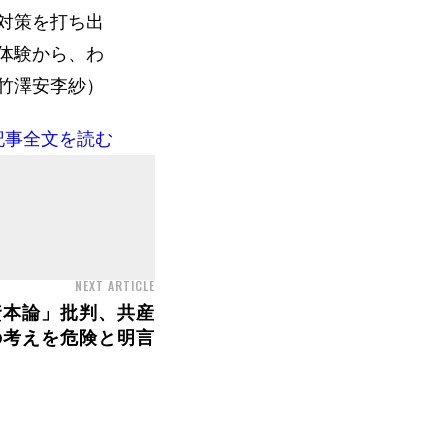
対策を打ち出
体験から、わ
竹澤安李紗）
記事全文を読む
NEXT ARTICLE
資本論」批判、共産
の考えを危険と明言