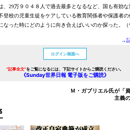
は、29万９０４８人で過去最多となるなど、国も有効な
不登校の児童生徒をケアしている教育関係者や保護者の
になった時にどのように向き合えばいいのか探った。（
→
ログイン画面へ
"記事全文"
をご覧になるには、下記サイトからご購読ください。
《Sunday世界日報 電子版をご購読》
Ｍ・ガブリエル氏が「
主義
S