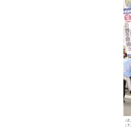
（左
（下