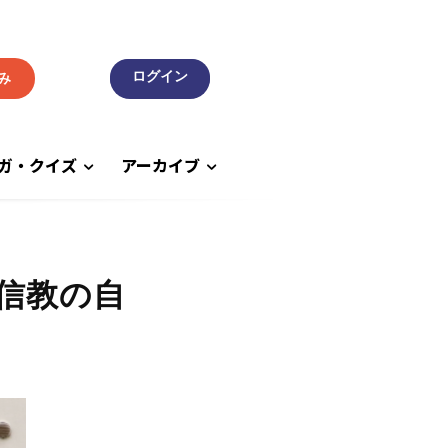
み
ガ・クイズ
アーカイブ
信教の自