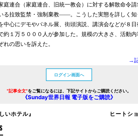
家庭連合（家庭連合、旧統一教会）に対する解散命令請
いる拉致監禁・強制棄教――。こうした実態を詳しく知
を中心にデモやパネル展、街頭演説、講演会などが８日
で約１万５０００人が参加した。規模の大きさ、活動内
ぞれの思いを訴えた。
→
ログイン画面へ
"記事全文"
をご覧になるには、下記サイトからご購読ください。
《Sunday世界日報 電子版をご購読》
しいホテル』
ヒートシ
S