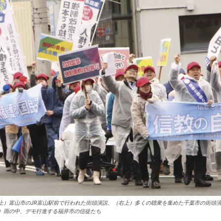
上）富山市のJR富山駅前で行われた街頭演説、（右上）多くの聴衆を集めた千葉市の街頭
）雨の中、デモ行進する福井市の信徒たち