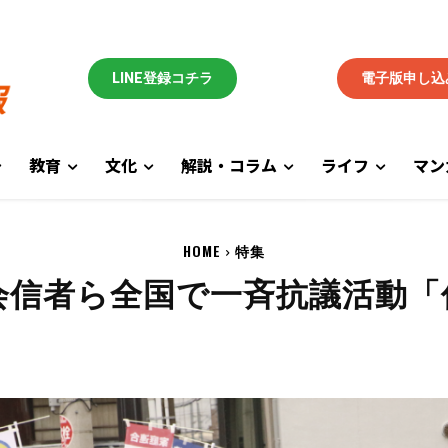
LINE登録コチラ
電子版申し込
教育
文化
解説・コラム
ライフ
マン
HOME
特集
会信者ら全国で一斉抗議活動「
」