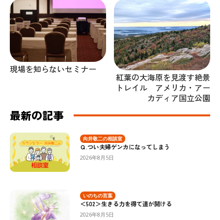
現場を知らないセミナー
紅葉の大海原を見渡す絶景
トレイル アメリカ・アー
カディア国立公園
最新の記事
向井敬二の相談室
Ｑ.つい夫婦ゲンカになってしまう
2026年8月5日
いのちの言葉
＜502＞生きる力を得て道が開ける
2026年8月5日