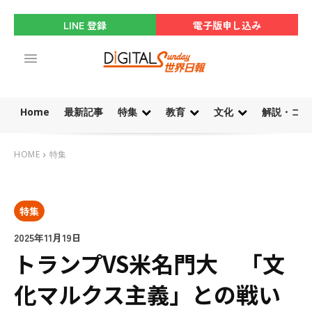
LINE 登録
電子版申し込み
Home
最新記事
特集
教育
文化
解説・コラ
HOME
特集
特集
2025年11月19日
トランプVS米名門大 「文
化マルクス主義」との戦い