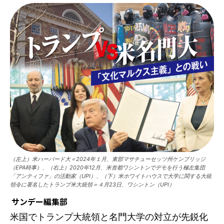
（左上）米ハーバード大＝2024年１月、東部マサチューセッツ州ケンブリッジ
（EPA時事）、（右上）2020年12月、米首都ワシントンでデモを行う極左集団
「アンティファ」の活動家（UPI）、（下）米ホワイトハウスで大学に関する大統
領令に署名したトランプ米大統領＝４月23日、ワシントン（UPI）
サンデー編集部
米国でトランプ大統領と名門大学の対立が先鋭化