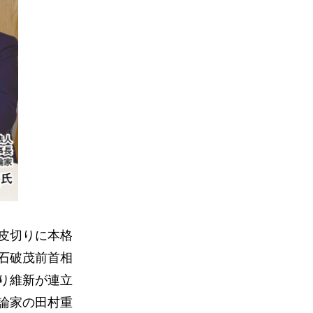
皮切りに本格
石破茂前首相
り維新が連立
論家の田村重