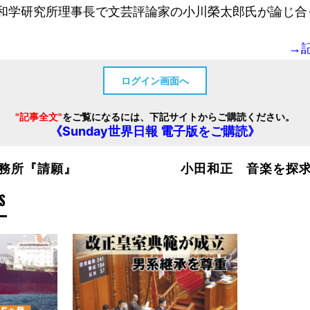
和学研究所理事長で文芸評論家の小川榮太郎氏が論じ合
→
ログイン画面へ
"記事全文"
をご覧になるには、下記サイトからご購読ください。
《Sunday世界日報 電子版をご購読》
務所『請願』
小田和正 音楽を探
S