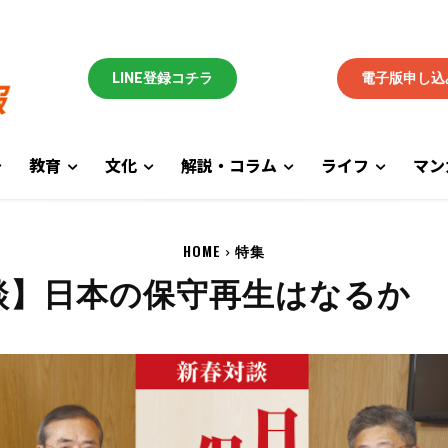
LINE登録コチラ
電子版申し込
教育
文化
解説・コラム
ライフ
マン
HOME
特集
談】日本の保守再生はなるか