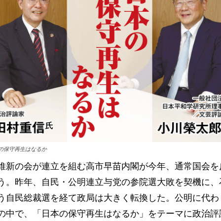
の保守再生はなるか
維新の会が連立を組む高市早苗内閣が今年、通常国会を
う。昨年、自民・公明連立与党の参院選大敗を契機に、
う自民総裁選を経て政局は大きく転換した。公明に代わ
の中で、「日本の保守再生はなるか」をテーマに政治評