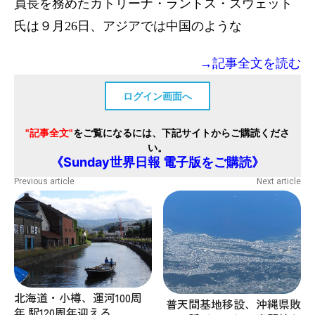
員長を務めたカトリーナ・ラントス・スウェット
氏は９月26日、アジアでは中国のような
→記事全文を読む
ログイン画面へ
"記事全文"
をご覧になるには、下記サイトからご購読くださ
い。
《Sunday世界日報 電子版をご購読》
Previous article
Next article
北海道・小樽、運河100周
普天間基地移設、沖縄県敗
年 駅120周年迎える