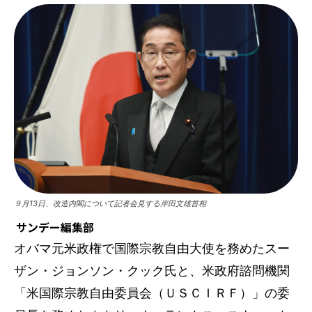
９月13日、改造内閣について記者会見する岸田文雄首相
サンデー編集部
オバマ元米政権で国際宗教自由大使を務めたスー
ザン・ジョンソン・クック氏と、米政府諮問機関
「米国際宗教自由委員会（ＵＳＣＩＲＦ）」の委