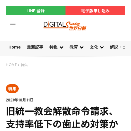
LINE 登録
電子版申し込み
Home
最新記事
特集
教育
文化
解説・コラ
HOME
特集
特集
2023年10月11日
旧統一教会解散命令請求、
支持率低下の歯止め対策か