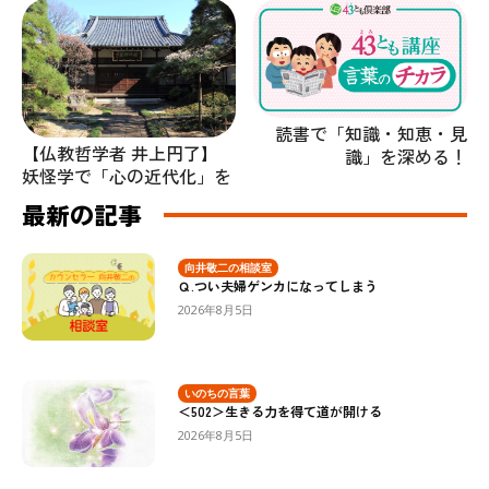
読書で「知識・知恵・見
【仏教哲学者 井上円了】
識」を深める！
妖怪学で「心の近代化」を
最新の記事
向井敬二の相談室
Ｑ.つい夫婦ゲンカになってしまう
2026年8月5日
いのちの言葉
＜502＞生きる力を得て道が開ける
2026年8月5日