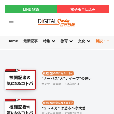
LINE 登録
電子版申し込み
Home
最新記事
特集
教育
文化
解説・コラ
校閲記者の気になるコトバ
“ナーバス”と“ナイーブ”の違い
サンデー編集部
-
2026年8月5日
校閲記者の気になるコトバ
“２～４万” は恐るべき大差
サンデー編集部
-
2026年7月29日