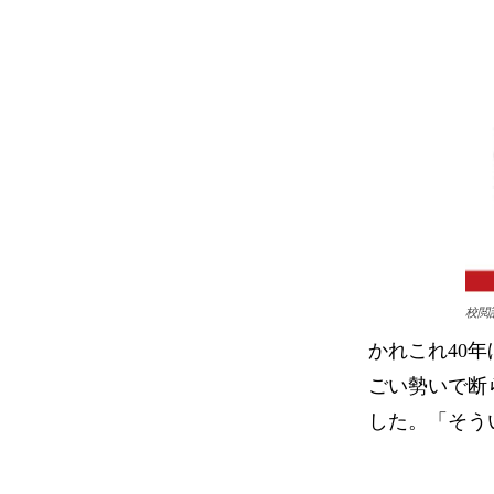
校閲
かれこれ40
ごい勢いで断
した。「そう