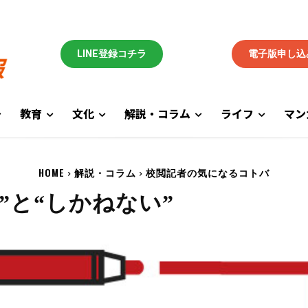
LINE登録コチラ
電子版申し込
教育
文化
解説・コラム
ライフ
マン
HOME
解説・コラム
校閲記者の気になるコトバ
”と“しかねない”