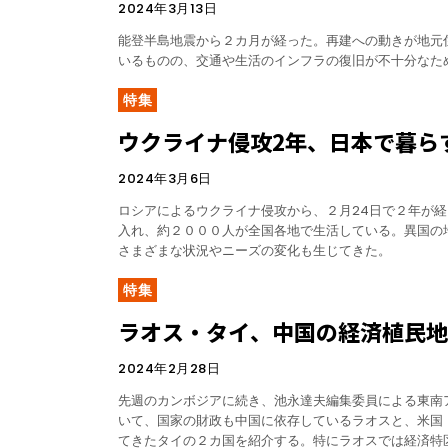
2024年3月13日
能登半島地震から２カ月が経った。再建への動きが地元
いるものの、交通や生活のインフラの復旧が不十分なた
特集
ウクライナ侵攻2年、日本で暮ら
2024年3月6日
ロシアによるウクライナ侵攻から、２月24日で２年が
入れ、約２０００人が全国各地で生活している。異国の
さまざまな状況やニーズの変化も生じてきた。
特集
ラオス・タイ、中国の経済植民
2024年2月28日
先週のカンボジアに続き、池永達夫編集委員による東南
いて、国家の財政も中国に依存しているラオスと、米国
てきたタイの２カ国を紹介する。特にラオスでは経済特