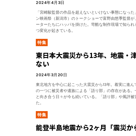
2024年4月3日
「宮崎駿監督の作品を超えないといけない事態になった
ン映画祭（新潟市）のトークショーで富野由悠季監督が
ーターたちにハッパを掛けた。苛酷な制作現場で知られ
つ変化が起きている。
特集
東日本大震災から13年、地震・
ない
2024年3月20日
東北地方を中心に起こった大震災から13年。着実に進ん
の一つに被災者や遺族による「語り部」の存在がある。
と向き合う日々が今も続いている。「語り部」や風評被
た。
特集
能登半島地震から2ヶ月「震災か