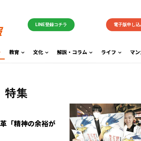
LINE登録コチラ
電子版申し込
教育
文化
解説・コラム
ライフ
マン
特集
改革「精神の余裕が