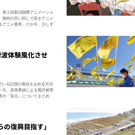
」第２回新潟国際アニメーショ
、独特の言い回しで若きアニメ
るアニメ業界。だが今、少しず
津波体験風化させ
でいる記憶の風化を止める方法
一方、原発事故による風評被害
害の「盲点」についてまとめ
らの復興目指す」