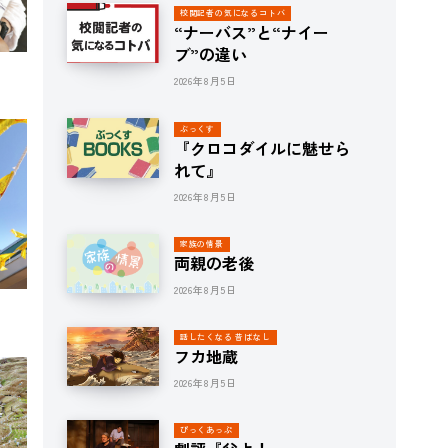
校閲記者の気になるコトバ
“ナーバス”と“ナイー
ブ”の違い
2026年8月5日
ぶっくす
『クロコダイルに魅せら
れて』
2026年8月5日
家族の情景
両親の老後
2026年8月5日
話したくなる 昔ばなし
フカ地蔵
2026年8月5日
ぴっくあっぷ