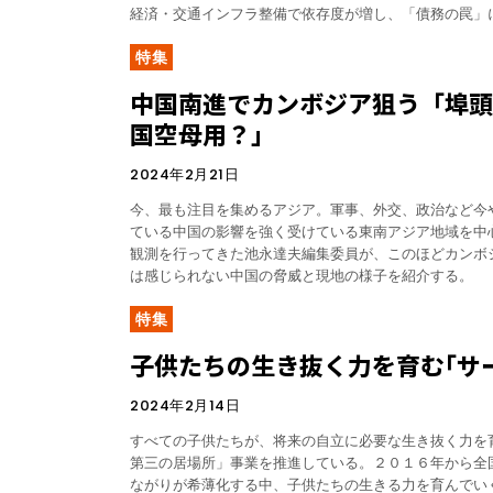
経済・交通インフラ整備で依存度が増し、「債務の罠」
特集
中国南進でカンボジア狙う「埠頭
国空母用？」
2024年2月21日
今、最も注目を集めるアジア。軍事、外交、政治など今
ている中国の影響を強く受けている東南アジア地域を中
観測を行ってきた池永達夫編集委員が、このほどカンボ
は感じられない中国の脅威と現地の様子を紹介する。
特集
子供たちの生き抜く力を育む｢サ
2024年2月14日
すべての子供たちが、将来の自立に必要な生き抜く力を
第三の居場所」事業を推進している。２０１６年から全
ながりが希薄化する中、子供たちの生きる力を育んでい