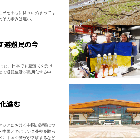
住民を中心に徐々に始まっては
めその歩みは遅い。
す避難民の今
経った。日本でも避難民を受け
地で避難生活が長期化する中、
地化進む
アジアにおける中国の影響につ
・中国とのバランス外交を取っ
区に中国の警察が常駐するなど