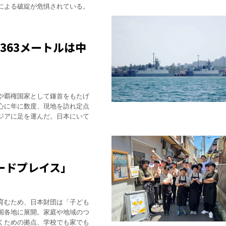
による破綻が危惧されている。
363メートルは中
や覇権国家として鎌首をもたげ
心に年に数度、現地を訪れ定点
ジアに足を運んだ。日本にいて
ードプレイス｣
育むため、日本財団は「子ども
国各地に展開。家庭や地域のつ
くための拠点、学校でも家でも