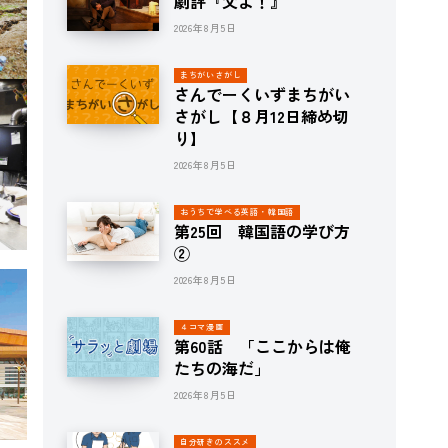
劇評『父よ！』
2026年8月5日
まちがいさがし
さんでーくいずまちがい
さがし【８月12日締め切
り】
2026年8月5日
おうちで学べる英語・韓国語
第25回 韓国語の学び方
②
2026年8月5日
４コマ漫画
第60話 「ここからは俺
たちの海だ」
2026年8月5日
自分研きのススメ