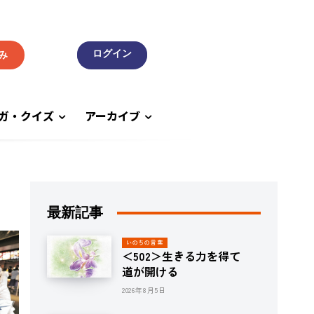
み
ガ・クイズ
アーカイブ
最新記事
いのちの言葉
＜502＞生きる力を得て
道が開ける
2026年8月5日