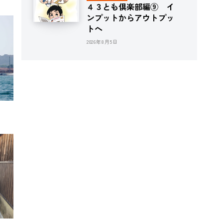
４３とも倶楽部編⑨ イ
ンプットからアウトプッ
トへ
2026年8月5日