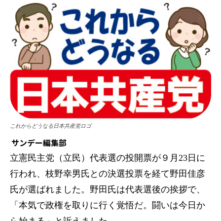
これからどうなる日本共産党ロゴ
サンデー編集部
立憲民主党（立民）代表選の投開票が９月23日に
行われ、枝野幸男氏との決選投票を経て野田佳彦
氏が選ばれました。野田氏は代表選後の挨拶で、
「本気で政権を取りに行く覚悟だ。闘いは今日か
ら始まる」と訴えました。