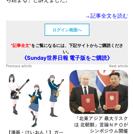
→記事全文を読む
ログイン画面へ
"記事全文"
をご覧になるには、下記サイトからご購読くださ
い。
《Sunday世界日報 電子版をご購読》
Previous article
Next article
「北東アジア 最大リスク
は 北朝鮮」言論ＮＰＯが
シンポジウム開催
【漫画・けいおん！】ガー