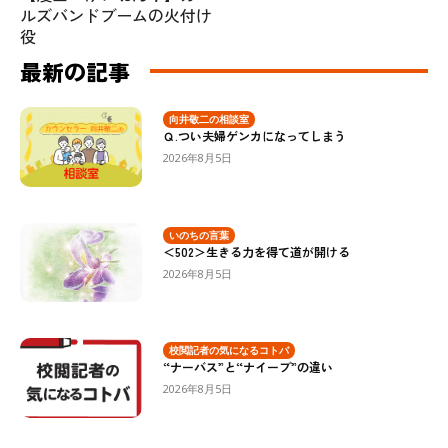
ルズバンドブームの火付け
役
最新の記事
向井敬二の相談室
Ｑ.つい夫婦ゲンカになってしまう
2026年8月5日
いのちの言葉
＜502＞生きる力を得て道が開ける
2026年8月5日
校閲記者の気になるコトバ
“ナーバス”と“ナイーブ”の違い
2026年8月5日