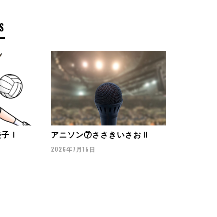
S
美子Ⅰ
アニソン⑦ささきいさおⅡ
2026年7月15日