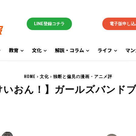
LINE登録コチラ
電子版申し込
教育
文化
解説・コラム
ライフ
マン
HOME
文化
独断と偏見の漫画・アニメ評
けいおん！】ガールズバンド